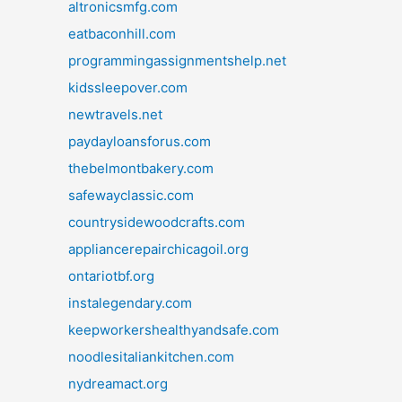
altronicsmfg.com
eatbaconhill.com
programmingassignmentshelp.net
kidssleepover.com
newtravels.net
paydayloansforus.com
thebelmontbakery.com
safewayclassic.com
countrysidewoodcrafts.com
appliancerepairchicagoil.org
ontariotbf.org
instalegendary.com
keepworkershealthyandsafe.com
noodlesitaliankitchen.com
nydreamact.org