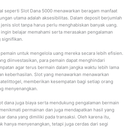
al seperti Slot Dana 5000 menawarkan beragam manfaat
ngan utama adalah aksesibilitas. Dalam deposit berjumlah
jenis slot tanpa harus perlu menghabiskan banyak uang.
g ingin belajar memahami serta merasakan pengalaman
signifikan.
 pemain untuk mengelola uang mereka secara lebih efisien.
ng diinvestasikan, para pemain dapat menghindari
mpatan agar terus bermain dalam jangka waktu lebih lama
an keberhasilan. Slot yang menawarkan menawarkan
satelittogel, memberikan kesempatan bagi setiap orang
ang menyenangkan.
lot dana juga biaya serta mendukung pengalaman bermain
t menikmati permainan dan juga mendapatkan hasil yang
 dana yang dimiliki pada transaksi. Oleh karena itu,
k hanya menyenangkan, tetapi juga cerdas dari segi