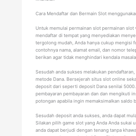
Cara Mendaftar dan Bermain Slot menggunaka
Untuk memulai permainan slot permainan slot v
mendaftar di tempat yang menyediakan menyedi
tergolong mudah, Anda hanya cukup mengisi for
contohnya nama, alamat email, dan nomor tele
berikan agar tidak menghindari kendala masala
Sesudah anda sukses melakukan pendaftaran, 
metode Dana. Bersejerah situs slot online s
deposit dari seperti deposit Dana senilai 500
pembayaran pembayaran dan dan mengikuti inst
potongan apabila ingin memaksimalkan saldo 
Sesudah deposit anda sukses, anda dapat mula
Silakan pilih game slot yang Anda Anda sukai 
anda dapat berjudi dengan tenang tanpa khawa