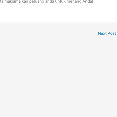
erta maksimalkan peluang anda untuk menang Anda!
Next Post