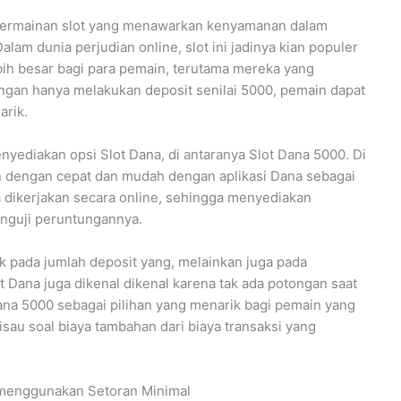
 permainan slot yang menawarkan kenyamanan dalam
lam dunia perjudian online, slot ini jadinya kian populer
bih besar bagi para pemain, terutama mereka yang
gan hanya melakukan deposit senilai 5000, pemain dapat
arik.
enyediakan opsi Slot Dana, di antaranya Slot Dana 5000. Di
in dengan cepat dan mudah dengan aplikasi Dana sebagai
a dikerjakan secara online, sehingga menyediakan
enguji peruntungannya.
k pada jumlah deposit yang, melainkan juga pada
t Dana juga dikenal dikenal karena tak ada potongan saat
ana 5000 sebagai pilihan yang menarik bagi pemain yang
isau soal biaya tambahan dari biaya transaksi yang
 menggunakan Setoran Minimal