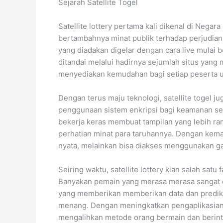
Sejarah Satellite Togel
Satellite lottery pertama kali dikenal di Negar
bertambahnya minat publik terhadap perjudian 
yang diadakan digelar dengan cara live mulai b
ditandai melalui hadirnya sejumlah situs yan
menyediakan kemudahan bagi setiap peserta u
Dengan terus maju teknologi, satellite togel j
penggunaan sistem enkripsi bagi keamanan s
bekerja keras membuat tampilan yang lebih ram
perhatian minat para taruhannya. Dengan kemaju
nyata, melainkan bisa diakses menggunakan g
Seiring waktu, satellite lottery kian salah satu
Banyakan pemain yang merasa merasa sangat di
yang memberikan memberikan data dan predik
menang. Dengan meningkatkan pengaplikasian in
mengalihkan metode orang bermain dan berinte