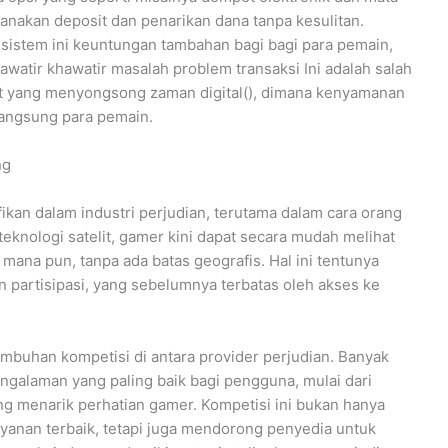
anakan deposit dan penarikan dana tanpa kesulitan.
sistem ini keuntungan tambahan bagi bagi para pemain,
watir khawatir masalah problem transaksi Ini adalah salah
it yang menyongsong zaman digital(), dimana kenyamanan
langsung para pemain.
ng
ikan dalam industri perjudian, terutama dalam cara orang
eknologi satelit, gamer kini dapat secara mudah melihat
mana pun, tanpa ada batas geografis. Hal ini tentunya
partisipasi, yang sebelumnya terbatas oleh akses ke
rtumbuhan kompetisi di antara provider perjudian. Banyak
ngalaman yang paling baik bagi pengguna, mulai dari
ang menarik perhatian gamer. Kompetisi ini bukan hanya
ayanan terbaik, tetapi juga mendorong penyedia untuk