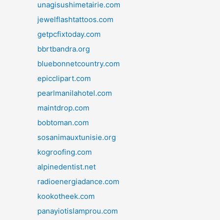
unagisushimetairie.com
jewelflashtattoos.com
getpcfixtoday.com
bbrtbandra.org
bluebonnetcountry.com
epicclipart.com
pearlmanilahotel.com
maintdrop.com
bobtoman.com
sosanimauxtunisie.org
kogroofing.com
alpinedentist.net
radioenergiadance.com
kookotheek.com
panayiotislamprou.com