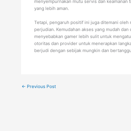
menyempurnakan mutu servis dan keamanan tra
yang lebih aman.
Tetapi, pengaruh positif ini juga ditemani ol
perjudian. Kemudahan akses yang mudah dan ce
menyebabkan gamer lebih sulit untuk mengatur d
otoritas dan provider untuk menerapkan lang
berjudi dengan sebijak mungkin dan bertangg
←
Previous Post