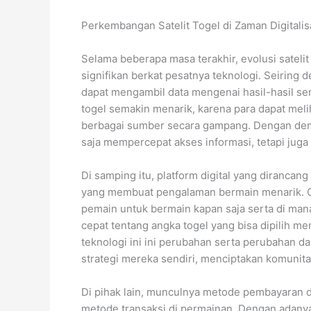
Perkembangan Satelit Togel di Zaman Digitalis
Selama beberapa masa terakhir, evolusi sateli
signifikan berkat pesatnya teknologi. Seiring
dapat mengambil data mengenai hasil-hasil ser
togel semakin menarik, karena para dapat meli
berbagai sumber secara gampang. Dengan demiki
saja mempercepat akses informasi, tetapi juga 
Di samping itu, platform digital yang dirancang
yang membuat pengalaman bermain menarik. Co
pemain untuk bermain kapan saja serta di mana s
cepat tentang angka togel yang bisa dipilih 
teknologi ini ini perubahan serta perubahan
strategi mereka sendiri, menciptakan komunita
Di pihak lain, munculnya metode pembayaran 
metode transaksi di permainan. Dengan adanya