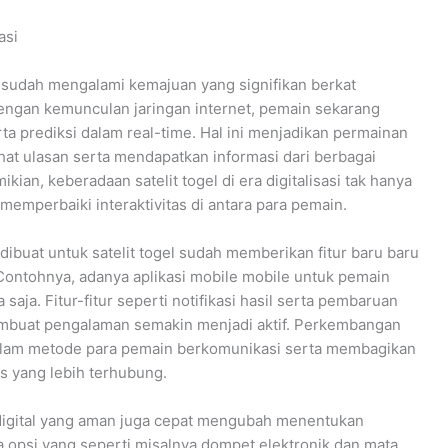
asi
t sudah mengalami kemajuan yang signifikan berkat
 dengan kemunculan jaringan internet, pemain sekarang
ta prediksi dalam real-time. Hal ini menjadikan permainan
hat ulasan serta mendapatkan informasi dari berbagai
an, keberadaan satelit togel di era digitalisasi tak hanya
memperbaiki interaktivitas di antara para pemain.
 dibuat untuk satelit togel sudah memberikan fitur baru baru
ntohnya, adanya aplikasi mobile mobile untuk pemain
aja. Fitur-fitur seperti notifikasi hasil serta pembaruan
membuat pengalaman semakin menjadi aktif. Perkembangan
 dalam metode para pemain berkomunikasi serta membagikan
s yang lebih terhubung.
digital yang aman juga cepat mengubah menentukan
 opsi yang seperti misalnya dompet elektronik dan mata