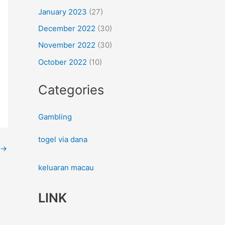
January 2023
(27)
December 2022
(30)
November 2022
(30)
October 2022
(10)
Categories
Gambling
togel via dana
→
keluaran macau
LINK