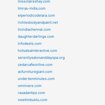
missclaireshay.com
limras-india.com
elperiodicodelara.com
richiesbodyandpaint.net
licindiachennai.com
daughterdarlings.com
infodeets.com
hotsalsainteractive.com
serenitysalonanddayspa.org
cedarcafeonline.com
acfurnituregiant.com
undertenminutes.com
omnivere.com
rasadantips.com
newtimbuktu.com